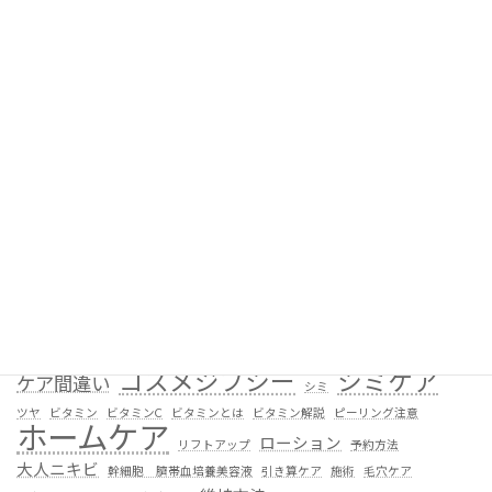
健康な体に肌は育つビタミンガイド
毛穴・ニキビ・肌トラブル
タグ
UVケア
UVプロテクトクリーム
くすみ
くすみケア
たるみ
たるみ ケア クレンジング 重要性
たるみ 原因
エイジングケア
エステティックガーデン赤羽
ガーデンコスメ
カウンセリング
カルテ作成
クレンジング
クレンジング見直し
クレンジング重視
コスメジプシー
シミケア
ケア間違い
シミ
ツヤ
ビタミン
ビタミンC
ビタミンとは
ビタミン解説
ピーリング注意
ホームケア
ローション
リフトアップ
予約方法
大人ニキビ
幹細胞 臍帯血培養美容液
引き算ケア
施術
毛穴ケア