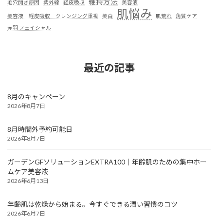
維持方法
毛穴開き原因
紫外線
経皮吸収
美容液
肌悩み
美容液 経皮吸収 クレンジング重視
美白
肌荒れ
角質ケア
赤羽 フェイシャル
最近の記事
8月のキャンペーン
2026年8月7日
8月時間外予約可能日
2026年8月7日
ガーデンGFソリューションEXTRA100｜年齢肌のための集中ホー
ムケア美容液
2026年6月13日
年齢肌は乾燥から始まる。今すぐできる潤い習慣のコツ
2026年6月7日