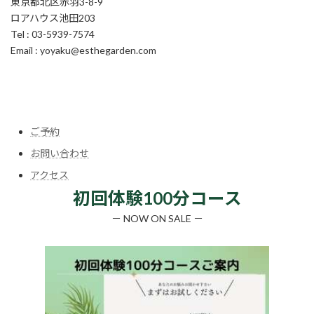
東京都北区赤羽3-8-9
ロアハウス池田203
Tel : 03-5939-7574
Email : yoyaku@esthegarden.com
ア
ア
ア
ア
ア
イ
イ
イ
イ
イ
コ
コ
コ
コ
コ
ン
ン
ン
ン
ン
リ
リ
リ
リ
リ
ン
ン
ン
ン
ン
ク
ク
ク
ク
ク
ご予約
お問い合わせ
アクセス
初回体験100分コース
－ NOW ON SALE －