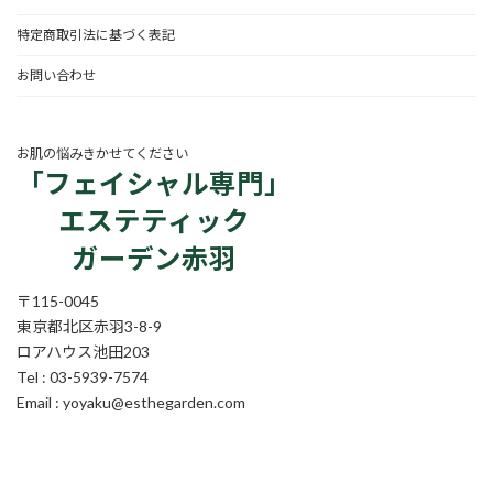
特定商取引法に基づく表記
お問い合わせ
お肌の悩みきかせてください
「フェイシャル専門」
エステティック
ガーデン赤羽
〒115-0045
東京都北区赤羽3-8-9
ロアハウス池田203
Tel : 03-5939-7574
Email : yoyaku@esthegarden.com
ア
ア
ア
ア
ア
イ
イ
イ
イ
イ
コ
コ
コ
コ
コ
ン
ン
ン
ン
ン