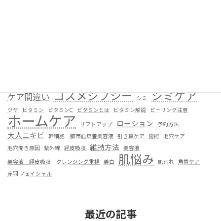
UVケア
UVプロテクトクリーム
くすみ
くすみケア
たるみ
たるみ ケア クレンジング 重要性
たるみ 原因
エイジングケア
エステティックガーデン赤羽
ガーデンコスメ
カウンセリング
カルテ作成
クレンジング
クレンジング見直し
クレンジング重視
コスメジプシー
シミケア
ケア間違い
シミ
ツヤ
ビタミン
ビタミンC
ビタミンとは
ビタミン解説
ピーリング注意
ホームケア
ローション
リフトアップ
予約方法
大人ニキビ
幹細胞 臍帯血培養美容液
引き算ケア
施術
毛穴ケア
維持方法
毛穴開き原因
紫外線
経皮吸収
美容液
肌悩み
美容液 経皮吸収 クレンジング重視
美白
肌荒れ
角質ケア
赤羽 フェイシャル
最近の記事