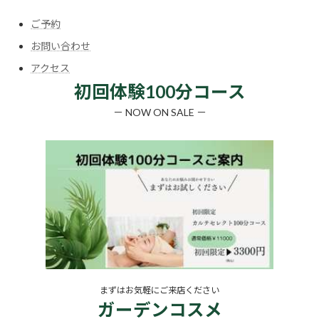
リ
リ
リ
リ
リ
ン
ン
ン
ン
ン
ク
ク
ク
ク
ク
ご予約
お問い合わせ
アクセス
初回体験100分コース
－ NOW ON SALE －
まずはお気軽にご来店ください
ガーデンコスメ