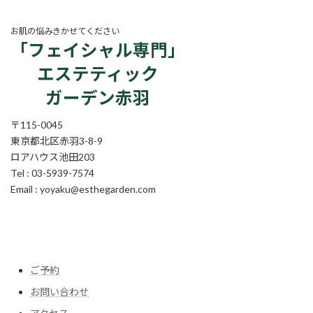
お肌の悩みきかせてください
「フェイシャル専門」
エステティック
ガーデン赤羽
〒115-0045
東京都北区赤羽3-8-9
ロアハウス池田203
Tel : 03-5939-7574
Email : yoyaku@esthegarden.com
ア
ア
ア
ア
ア
イ
イ
イ
イ
イ
コ
コ
コ
コ
コ
ン
ン
ン
ン
ン
リ
リ
リ
リ
リ
ン
ン
ン
ン
ン
ク
ク
ク
ク
ク
ご予約
お問い合わせ