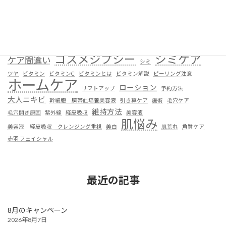
エイジングケア
エステティックガーデン赤羽
ガーデンコスメ
カウンセリング
カルテ作成
クレンジング
クレンジング見直し
クレンジング重視
コスメジプシー
シミケア
ケア間違い
シミ
ツヤ
ビタミン
ビタミンC
ビタミンとは
ビタミン解説
ピーリング注意
ホームケア
ローション
リフトアップ
予約方法
大人ニキビ
幹細胞 臍帯血培養美容液
引き算ケア
施術
毛穴ケア
維持方法
毛穴開き原因
紫外線
経皮吸収
美容液
肌悩み
美容液 経皮吸収 クレンジング重視
美白
肌荒れ
角質ケア
赤羽 フェイシャル
最近の記事
8月のキャンペーン
2026年8月7日