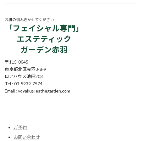
お肌の悩みきかせてください
「フェイシャル専門」
エステティック
ガーデン赤羽
〒115-0045
東京都北区赤羽3-8-9
ロアハウス池田203
Tel : 03-5939-7574
Email : yoyaku@esthegarden.com
ア
ア
ア
ア
ア
イ
イ
イ
イ
イ
コ
コ
コ
コ
コ
ン
ン
ン
ン
ン
リ
リ
リ
リ
リ
ン
ン
ン
ン
ン
ク
ク
ク
ク
ク
ご予約
お問い合わせ